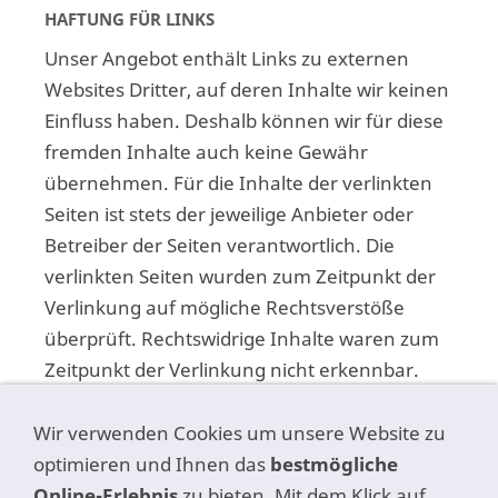
HAFTUNG FÜR LINKS
Unser Angebot enthält Links zu externen
Websites Dritter, auf deren Inhalte wir keinen
Einfluss haben. Deshalb können wir für diese
fremden Inhalte auch keine Gewähr
übernehmen. Für die Inhalte der verlinkten
Seiten ist stets der jeweilige Anbieter oder
Betreiber der Seiten verantwortlich. Die
verlinkten Seiten wurden zum Zeitpunkt der
Verlinkung auf mögliche Rechtsverstöße
überprüft. Rechtswidrige Inhalte waren zum
Zeitpunkt der Verlinkung nicht erkennbar.
Eine permanente inhaltliche Kontrolle der
Wir verwenden Cookies um unsere Website zu
verlinkten Seiten ist jedoch ohne konkrete
optimieren und Ihnen das
bestmögliche
Anhaltspunkte einer Rechtsverletzung nicht
Online-Erlebnis
zu bieten. Mit dem Klick auf